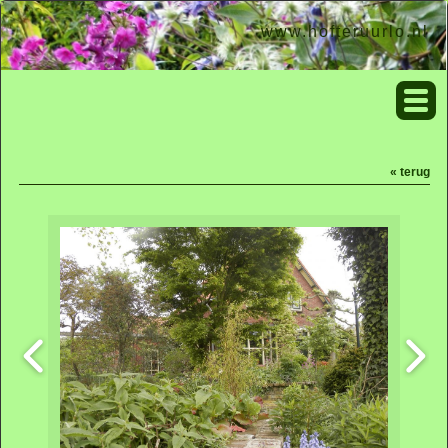
www.hofteruurlo.nl
« terug