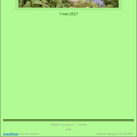
7 mei 2017
929825
bezoekers - 1 online
login
website maken
laatste wijziging: 02-08-2026