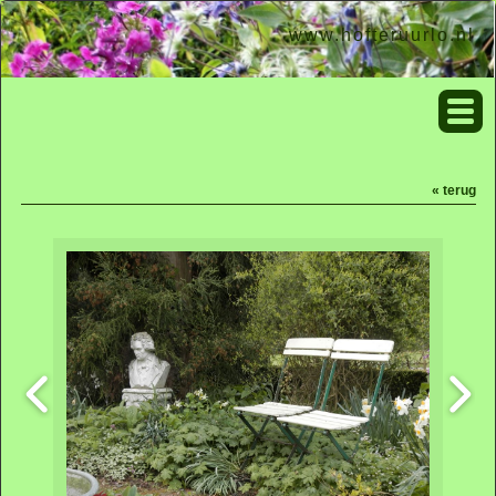
www.hofteruurlo.nl
« terug