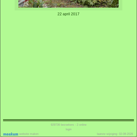
22 april 2017
929736
bezoekers - 2 online
login
website maken
laatste wijziging: 02-08-2026