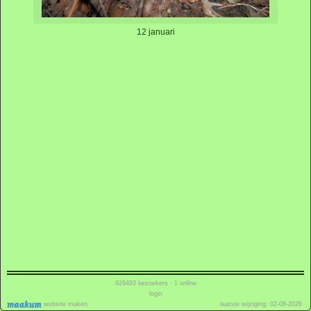
12 januari
929493
bezoekers - 1 online
login
website maken
laatste wijziging: 02-08-2026