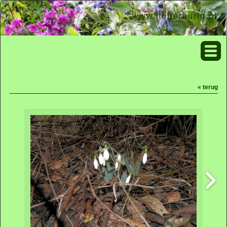
www.hofteruurlo.nl
« terug