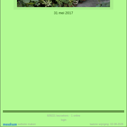
31 mei 2017
929221
bezoekers - 1 online
login
website maken
laatste wijziging: 02-08-2026