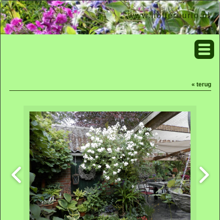
www.hofteruurlo.nl
« terug