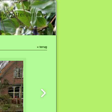
w.hofteruurlo.nl
« terug