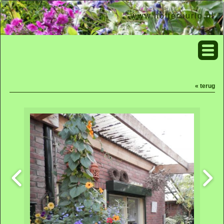
www.hofteruurlo.nl
« terug